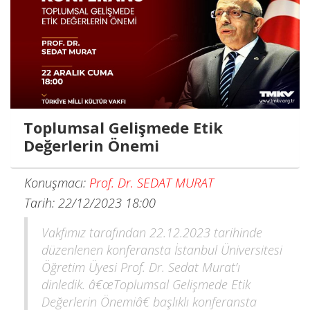
Toplumsal Gelişmede Etik
Değerlerin Önemi
Konuşmacı:
Prof. Dr. SEDAT MURAT
Tarih: 22/12/2023 18:00
Vakfımız tarafından 22.12.2023 tarihinde
düzenlenen konferansta İstanbul Üniversitesi
Öğretim Üyesi Prof. Dr. Sedat Murat’ı
dinledik. â€œToplumsal Gelişmede Etik
Değerlerin Önemiâ€ başlıklı konferansta