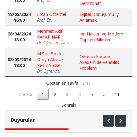
18:00
Prof. Dr.
Demironat
18/05/2024
Ercan Öztemel
Dijital Dönüşümü İyi
16:00
Prof. Dr.
Anlamak
Mehmet Akif
26/04/2024
İbn Haldun ve Modern
KAYAPINAR
18:00
Toplum Bilimleri
Dr. Öğretim Üyesi
M.Sait Bozik,
Öğrenci Forumu :
08/03/2024
Derya Altınok,
Akademide Verimlilk
18:00
Resul Yüksel
Problemi
Dr. Öğrencisi
Gösterilen sayfa 1 / 11
Önceki
1
2
3
4
5
…
11
Sonraki
Duyurular