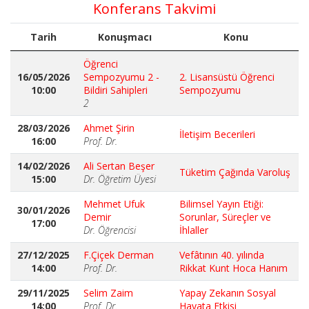
Konferans Takvimi
Tarih
Konuşmacı
Konu
Öğrenci
16/05/2026
Sempozyumu 2 -
2. Lisansüstü Öğrenci
10:00
Bildiri Sahipleri
Sempozyumu
2
28/03/2026
Ahmet Şirin
İletişim Becerileri
16:00
Prof. Dr.
14/02/2026
Ali Sertan Beşer
Tüketim Çağında Varoluş
15:00
Dr. Öğretim Üyesi
Mehmet Ufuk
Bilimsel Yayın Etiği:
30/01/2026
Demir
Sorunlar, Süreçler ve
17:00
Dr. Öğrencisi
İhlaller
27/12/2025
F.Çiçek Derman
Vefâtının 40. yılında
14:00
Prof. Dr.
Rikkat Kunt Hoca Hanım
29/11/2025
Selim Zaim
Yapay Zekanın Sosyal
14:00
Prof. Dr.
Hayata Etkisi