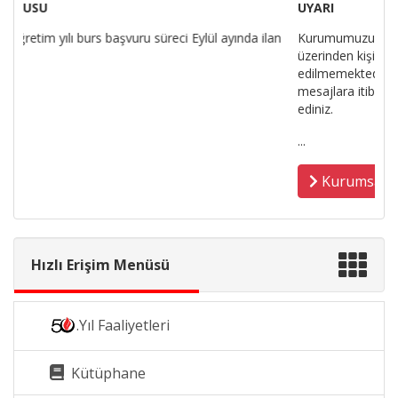
UYARI
Kurumumuzun adı ve logosu kullanılarak, sosyal medya
üzerinden kişisel bilgileriniz ve banka hesap bilgileriniz talep
edilmemektedir. Güvenliğiniz için bu yönde aldığınız uyarı ve
mesajlara itibar etmeyiniz. Sahte burs ve vaatlerine dikkat
ediniz.
...
Kurumsal İletişim Bilgilerimiz
Hızlı Erişim Menüsü
.Yıl Faaliyetleri
Kütüphane