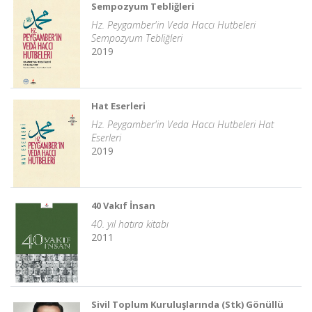
Sempozyum Tebliğleri
Hz. Peygamber'in Veda Haccı Hutbeleri
Sempozyum Tebliğleri
2019
Hat Eserleri
Hz. Peygamber'in Veda Haccı Hutbeleri Hat
Eserleri
2019
40 Vakıf İnsan
40. yıl hatıra kitabı
2011
Sivil Toplum Kuruluşlarında (Stk) Gönüllü